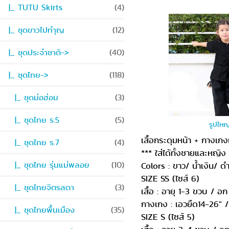
|_ TUTU Skirts
(4)
|_ ชุดขาวไปทำุญ
(12)
|_ ชุดประจำชาติ->
(40)
|_ ชุดไทย
->
(118)
|_ ชุดม่อฮ่อม
(3)
|_ ชุดไทย ร.5
(5)
รูปใหญ
เสื้อกระดุมหน้า + กางเก
|_ ชุดไทย ร.7
(4)
*** ใส่ได้ทั้งชายและหญิง
|_ ชุดไทย รุ่นแม่พลอย
(10)
Colors : ขาว/ น้ำเงิน/ ด
SIZE SS (ไซส์ 6)
|_ ชุดไทยจิตรลดา
(3)
เสื้อ : อายุ 1-3 ขวบ / อก
กางเกง : เอวยืด14-26" / 
|_ ชุดไทยพื้นเมือง
(35)
SIZE S (ไซส์ 5)