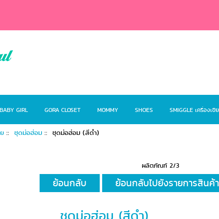
BABY GIRL
GORA CLOSET
MOMMY
SHOES
SMIGGLE เครื่องเขี
ทย
::
ชุดม่อฮ่อม
:: ชุดม่อฮ่อม (สีดำ)
ผลิตภัณฑ์ 2/3
ย้อนกลับ
ย้อนกลับไปยังรายการสินค้
ชุดม่อฮ่อม (สีดำ)