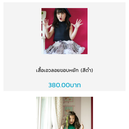
เสื้อเอวลอยขอบหยัก (สีดำ)
380.00บาท