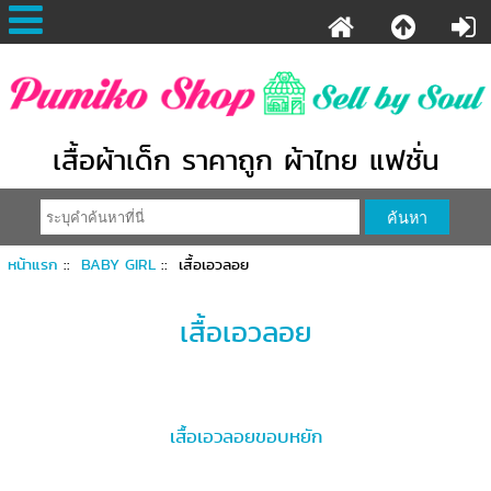
เสื้อผ้าเด็ก ราคาถูก ผ้าไทย แฟชั่น
หน้าแรก
::
BABY GIRL
:: เสื้อเอวลอย
เสื้อเอวลอย
เสื้อเอวลอยขอบหยัก